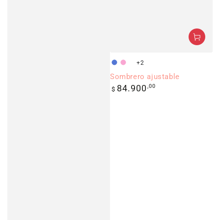
+2
Azul
Rosado
Azul
Sombrero ajustable
claro
Precio
84.900
,00
$
regular