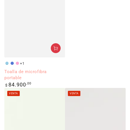
+1
Aguamarina
Azul
Rosado
Toalla de microfibra
portable
Precio
84.900
,00
$
regular
VENTA
VENTA