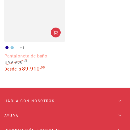
+1
Azulsoles
Aguamarina
Azul
Pantaloneta de baño
abstracto
,00
99.900
$
Precio
Precio
89.910
,00
Desde
$
regular
de
venta
HABLA CON NOSOTROS
AYUDA