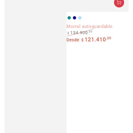
Verderosado
Azulsoles
Celeste
Morral autoguardable
,00
134.900
$
Precio
Precio
121.410
,00
Desde
$
regular
de
venta