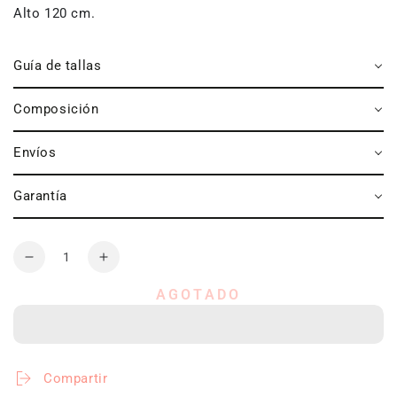
Alto 120 cm.
Guía de tallas
Composición
Envíos
Garantía
Cantidad
Reducir
Aumentar
la
la
AGOTADO
cantidad
cantidad
de
de
Toalla
Toalla
de
de
microfibra
microfibra
Compartir
portable
portable